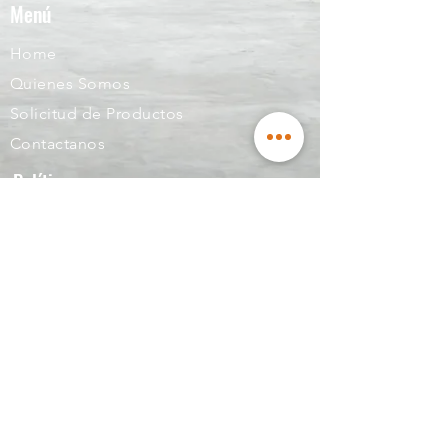
Menú
Home
Quienes Somos
Solicitud de Productos
Contactanos
Políticas
Politicas de Privacidad
Políticas de Devoluciones.
Contáctanos
Cel:
0412- 3306899
Av Variante, Yagua, San Diego. Local
Galpon
Nro 1, Sector El Limon Yagua, Carabobo,