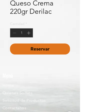
Queso Crema
220gr Derilac
Cantidad
*
Reservar
Menú
Home
Quienes Somos
Solicitud de Productos
Contactanos