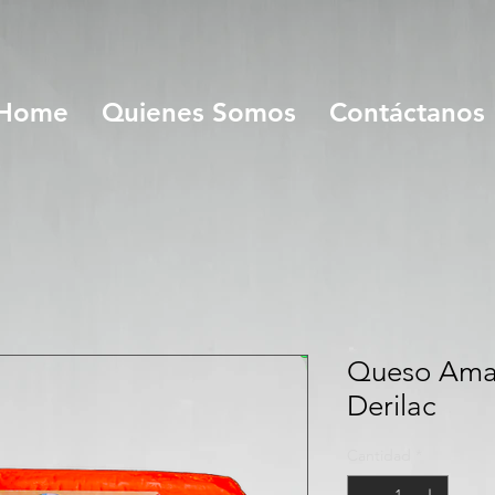
Home
Quienes Somos
Contáctanos
Queso Amar
Derilac
Cantidad
*