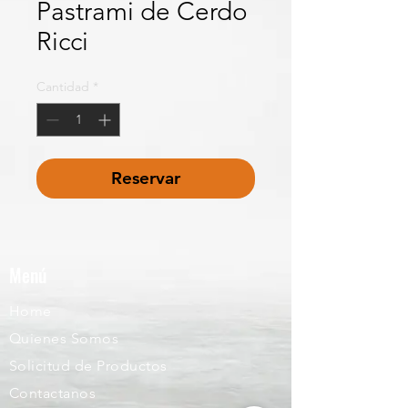
Pastrami de Cerdo
Ricci
Cantidad
*
Reservar
Menú
Home
Quienes Somos
Solicitud de Productos
Contactanos