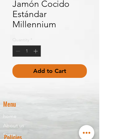
Jamón Cocido
Estándar
Millennium
Quantity
*
Add to Cart
Menu
home
About us
Store
Policies